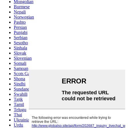
Mongolian
Burmese
Nepali
Norwegian
Pashto
Persian
Punjabi
Serbian
Sesotho
Sinhala
Slovak
Slovenian
Somali
Samoan
Scots Gaelic
Shona
Sindhi
Sundanese
Swahili
Tajik
Tamil
Telugu
Thai
Ukrainian
Urdu