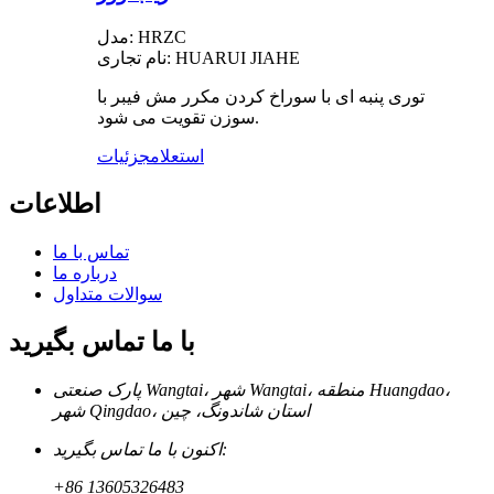
مدل: HRZC
نام تجاری: HUARUI JIAHE
توری پنبه ای با سوراخ کردن مکرر مش فیبر با
سوزن تقویت می شود.
استعلام
جزئیات
اطلاعات
تماس با ما
درباره ما
سوالات متداول
با ما تماس بگیرید
پارک صنعتی Wangtai، شهر Wangtai، منطقه Huangdao،
شهر Qingdao، استان شاندونگ، چین
اکنون با ما تماس بگیرید:
+86 13605326483