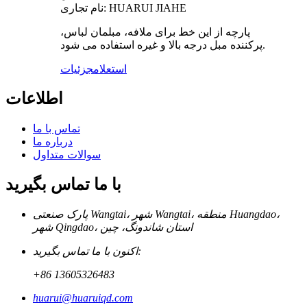
نام تجاری: HUARUI JIAHE
پارچه از این خط برای ملافه، مبلمان لباس،
پرکننده مبل درجه بالا و غیره استفاده می شود.
استعلام
جزئیات
اطلاعات
تماس با ما
درباره ما
سوالات متداول
با ما تماس بگیرید
پارک صنعتی Wangtai، شهر Wangtai، منطقه Huangdao،
شهر Qingdao، استان شاندونگ، چین
اکنون با ما تماس بگیرید:
+86 13605326483
huarui@huaruiqd.com