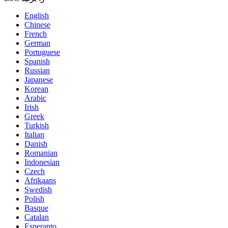
English
Chinese
French
German
Portuguese
Spanish
Russian
Japanese
Korean
Arabic
Irish
Greek
Turkish
Italian
Danish
Romanian
Indonesian
Czech
Afrikaans
Swedish
Polish
Basque
Catalan
Esperanto