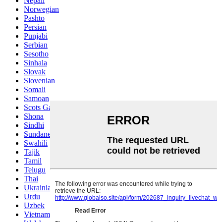
Nepali
Norwegian
Pashto
Persian
Punjabi
Serbian
Sesotho
Sinhala
Slovak
Slovenian
Somali
Samoan
Scots Gaelic
Shona
Sindhi
Sundanese
Swahili
Tajik
Tamil
Telugu
Thai
Ukrainian
Urdu
Uzbek
Vietnamese