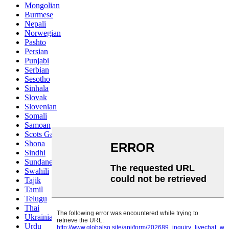
Mongolian
Burmese
Nepali
Norwegian
Pashto
Persian
Punjabi
Serbian
Sesotho
Sinhala
Slovak
Slovenian
Somali
Samoan
Scots Gaelic
Shona
Sindhi
Sundanese
Swahili
Tajik
Tamil
Telugu
Thai
Ukrainian
Urdu