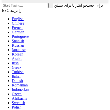
برای جستجو اینتر یا برای بستن
ESC را بزنید
English
Chinese
French
German
Portuguese
Spanish
Russian
Japanese
Korean
Arabic
Irish
Greek
Turkish
Italian
Danish
Romanian
Indonesian
Czech
Afrikaans
Swedish
Polish