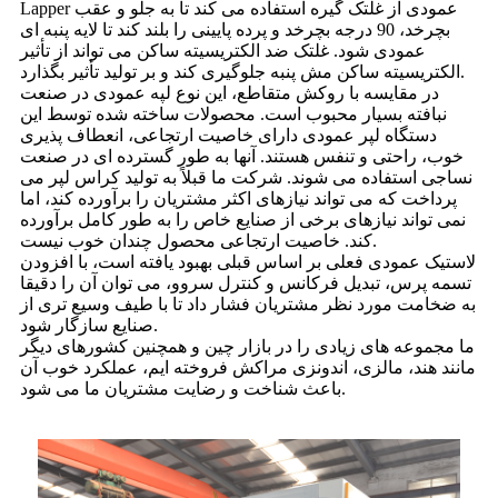
Lapper عمودی از غلتک گیره استفاده می کند تا به جلو و عقب
بچرخد، 90 درجه بچرخد و پرده پایینی را بلند کند تا لایه پنبه ای
عمودی شود. غلتک ضد الکتریسیته ساکن می تواند از تأثیر
الکتریسیته ساکن مش پنبه جلوگیری کند و بر تولید تأثیر بگذارد.
در مقایسه با روکش متقاطع، این نوع لپه عمودی در صنعت
نبافته بسیار محبوب است. محصولات ساخته شده توسط این
دستگاه لپر عمودی دارای خاصیت ارتجاعی، انعطاف پذیری
خوب، راحتی و تنفس هستند. آنها به طور گسترده ای در صنعت
نساجی استفاده می شوند. شرکت ما قبلاً به تولید کراس لپر می
پرداخت که می تواند نیازهای اکثر مشتریان را برآورده کند، اما
نمی تواند نیازهای برخی از صنایع خاص را به طور کامل برآورده
کند. خاصیت ارتجاعی محصول چندان خوب نیست.
لاستیک عمودی فعلی بر اساس قبلی بهبود یافته است، با افزودن
تسمه پرس، تبدیل فرکانس و کنترل سروو، می توان آن را دقیقا
به ضخامت مورد نظر مشتریان فشار داد تا با طیف وسیع تری از
صنایع سازگار شود.
ما مجموعه های زیادی را در بازار چین و همچنین کشورهای دیگر
مانند هند، مالزی، اندونزی مراکش فروخته ایم، عملکرد خوب آن
باعث شناخت و رضایت مشتریان ما می شود.